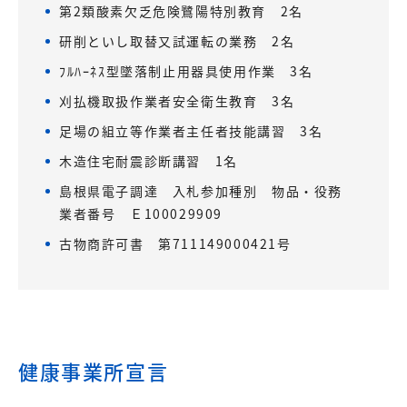
第2類酸素欠乏危険鷺陽特別教育 2名
研削といし取替又試運転の業務 2名
ﾌﾙﾊｰﾈｽ型墜落制止用器具使用作業 3名
刈払機取扱作業者安全衛生教育 3名
足場の組立等作業者主任者技能講習 3名
木造住宅耐震診断講習 1名
島根県電子調達 入札参加種別 物品・役務
業者番号 Ｅ100029909
古物商許可書 第711149000421号
健康事業所宣言